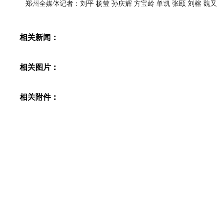
郑州全媒体记者：刘平 杨莹 孙庆辉 方宝岭 单凯 张颐 刘榕 魏又
相关新闻：
相关图片：
相关附件：