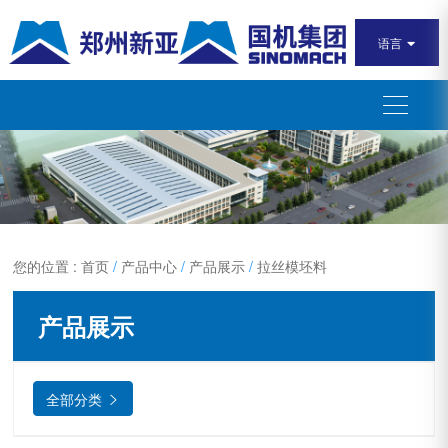
语言

您的位置 : 首页
/
产品中心
/
产品展示
/
拉丝模坯料
产品展示
全部分类
