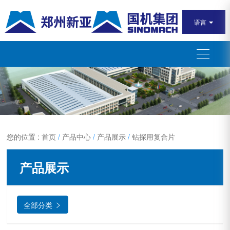
语言

您的位置 : 首页
/
产品中心
/
产品展示
/
钻探用复合片
产品展示
全部分类
