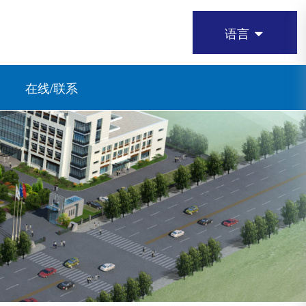
语言

在线/联系