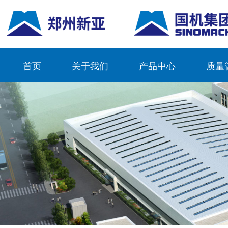
首页
关于我们
产品中心
质量