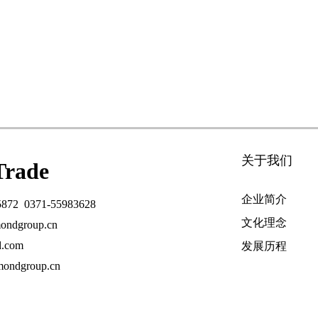
关于我们
Trade
企业简介
5872
0371-55983628
文化理念
mondgroup.cn
d.com
发展历程
mondgroup.cn