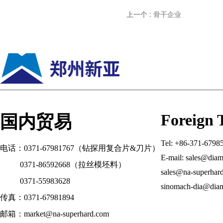
上一个
:
骨干企业
Foreign 
国内贸易
Tel: +86-371-6798
电话：
0371-67981767
（钻探用复合片&刀片）
E-mail: sales@dia
0371-86592668
（拉丝模坯料）
sales@na-superhar
0371-55983628
sinomach-dia@dia
传真：0371-67981894
邮箱：
market@na-superhard.com